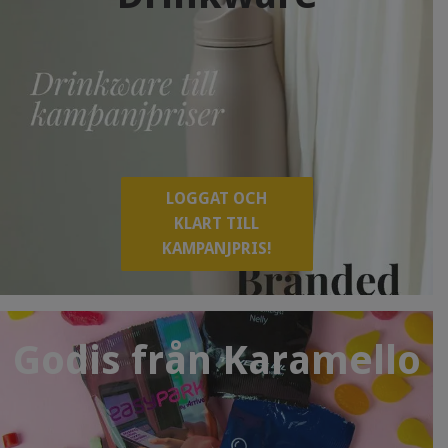
LOGGAT OCH
KLART TILL
KAMPANJPRIS!
Godis från Karamello