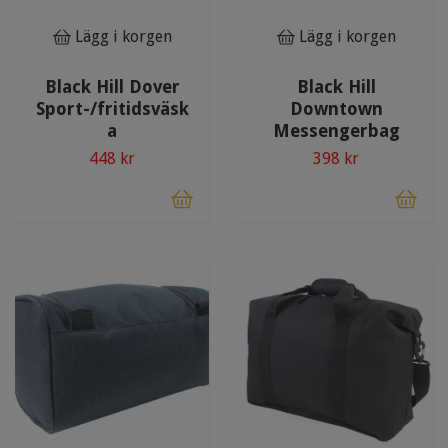
Lägg i korgen
Lägg i korgen
Black Hill Dover
Black Hill
Sport-/fritidsväsk
Downtown
a
Messengerbag
448 kr
398 kr