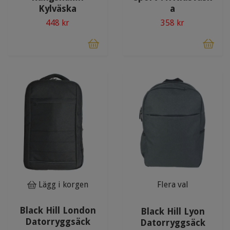
Kylväska
a
448 kr
358 kr
Lägg i korgen
Flera val
Black Hill London
Black Hill Lyon
Datorryggsäck
Datorryggsäck