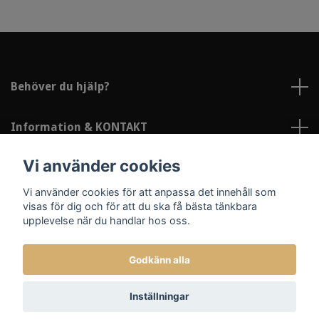
Behöver du hjälp?
Information & KONTAKT
Vi använder cookies
Sociala medier
Vi använder cookies för att anpassa det innehåll som
visas för dig och för att du ska få bästa tänkbara
upplevelse när du handlar hos oss.
Godkänn alla
© 2026 Lindströms Reklam och Profil
Inställningar