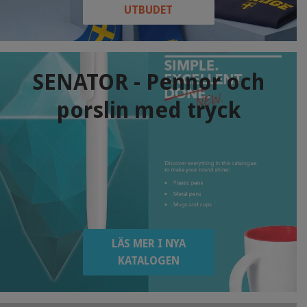
UTBUDET
SENATOR - Pennor och
porslin med tryck
LÄS MER I NYA
KATALOGEN