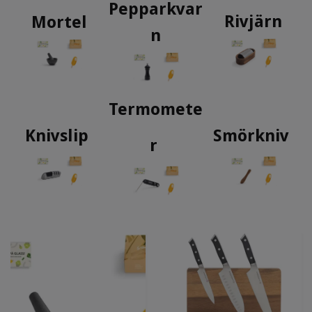
Pepparkvar
Rivjärn
Mortel
n
Termomete
Knivslip
Smörkniv
r