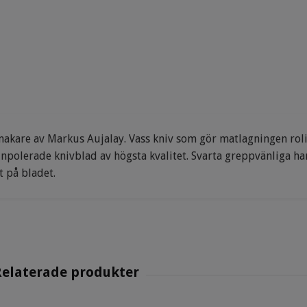
nsmakare av Markus Aujalay. Vass kniv som gör matlagningen rol
atinpolerade knivblad av högsta kvalitet. Svarta greppvänliga h
t på bladet.