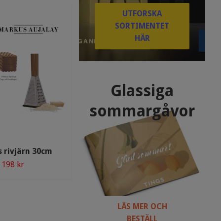
UTFORSKA
SORTIMENTET
HÄR
Glassiga
sommargåvor
Markus Aujalays japanska
 rivjärn 30cm
kockkniv classic 30cm
198 kr
349 kr
LÄS MER OCH
BESTÄLL