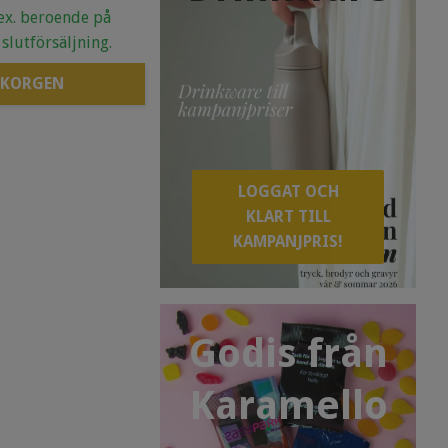
.ex. beroende på
 slutförsäljning.
 KORGEN
LOGGAT OCH
KLART TILL
KAMPANJPRIS!
Godis från
Karamello