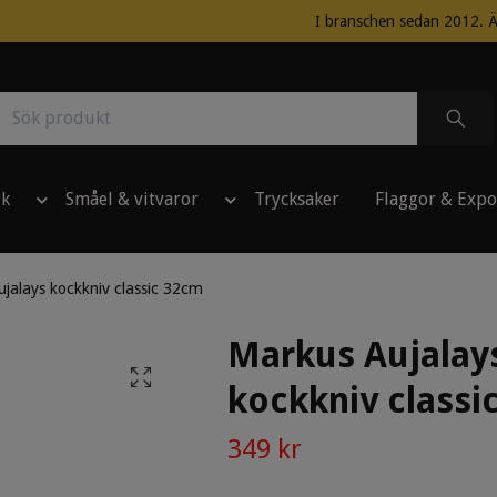
I branschen sedan 2012. Ä
ik
Småel & vitvaror
Trycksaker
Flaggor & Expo
jalays kockkniv classic 32cm
Markus Aujalay
kockkniv classi
349 kr