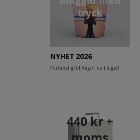
Muggar med
tryck
NYHET 2026
Portabel grill Aegir...nu i lager!
440 kr +
moms