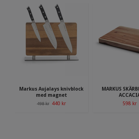
Markus Aujalays knivblock
MARKUS SKÄRB
med magnet
ACCACI
440 kr
598 kr
498 kr