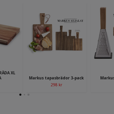
RÄDA XL
A
Markus tapasbrädor 3-pack
Markus
298 kr