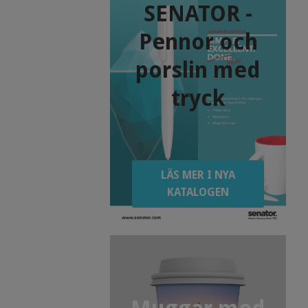
SENATOR -
Pennor och
porslin med
tryck
LÄS MER I NYA
KATALOGEN