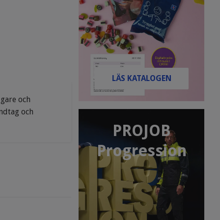
LÄS KATALOGEN
igare och
andtag och
PROJOB
Progression