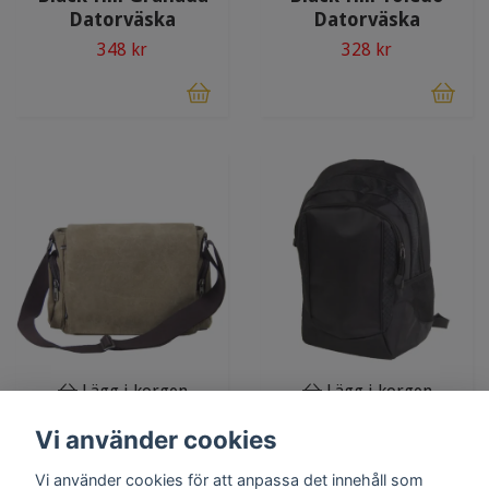
Datorväska
Datorväska
348 kr
328 kr
Lägg i korgen
Lägg i korgen
Vi använder cookies
Black Hill Bergen
Black Hill Cardiff
Datorväska
Datorryggsäck
Vi använder cookies för att anpassa det innehåll som