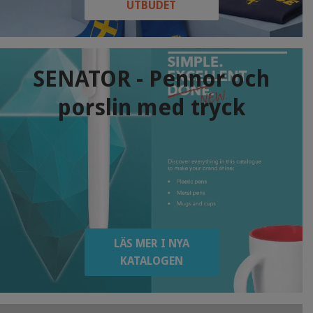
UTBUDET
SENATOR - Pennor och
porslin med tryck
LÄS MER I NYA
KATALOGEN