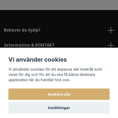
Behöver du hjälp?
Information & KONTAKT
Vi använder cookies
Sociala medier
Vi använder cookies för att anpassa det innehåll som
visas för dig och för att du ska få bästa tänkbara
upplevelse när du handlar hos oss.
Godkänn alla
© 2026 Lindströms Reklam och Profil
Inställningar