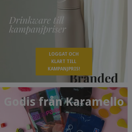
LOGGAT OCH
KLART TILL
KAMPANJPRIS!
Godis från Karamello