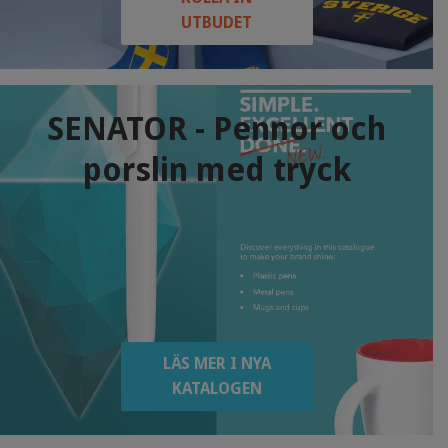
UTBUDET
SENATOR - Pennor och
porslin med tryck
LÄS MER I NYA
KATALOGEN