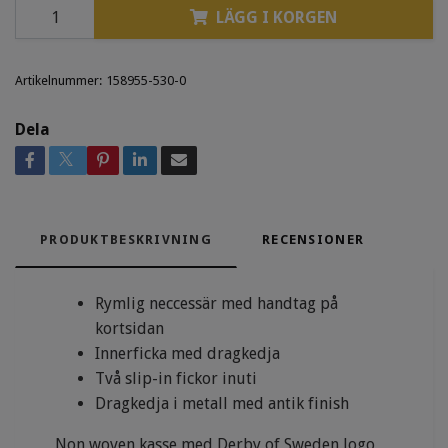
LÄGG I KORGEN
Artikelnummer:
158955-530-0
Dela
PRODUKTBESKRIVNING
RECENSIONER
Rymlig neccessär med handtag på
kortsidan
Innerficka med dragkedja
Två slip-in fickor inuti
Dragkedja i metall med antik finish
Non woven kasse med Derby of Sweden logo