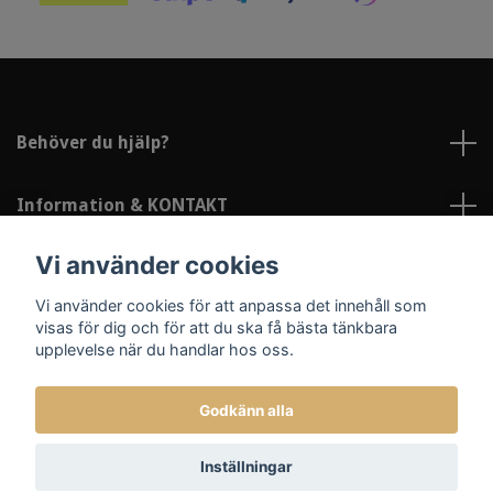
Behöver du hjälp?
Information & KONTAKT
Vi använder cookies
Sociala medier
Vi använder cookies för att anpassa det innehåll som
visas för dig och för att du ska få bästa tänkbara
upplevelse när du handlar hos oss.
Godkänn alla
© 2026 Lindströms Reklam och Profil
Inställningar