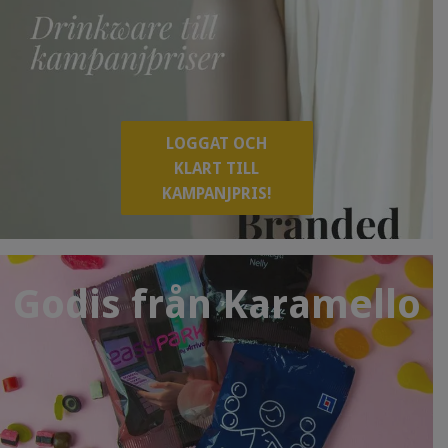
LOGGAT OCH
KLART TILL
KAMPANJPRIS!
Godis från Karamello