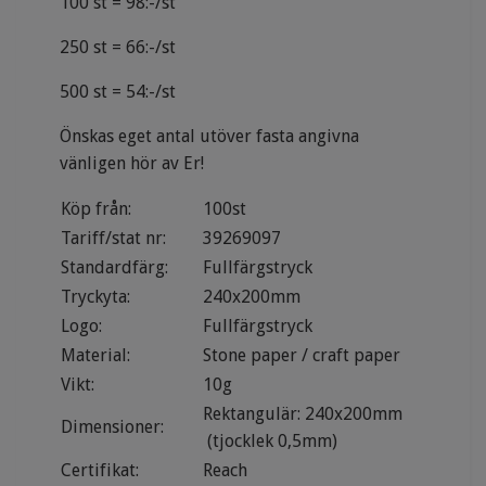
100 st = 98:-/st
250 st = 66:-/st
500 st = 54:-/st
Önskas eget antal utöver fasta angivna
vänligen hör av Er!
Köp från:
100st
Tariff/stat nr:
39269097
Standardfärg:
Fullfärgstryck
Tryckyta:
240x200mm
Logo:
Fullfärgstryck
Material:
Stone paper / craft paper
Vikt:
10g
Rektangulär: 240x200mm
Dimensioner:
(tjocklek 0,5mm)
Certifikat:
Reach