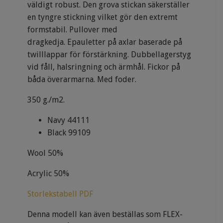
väldigt robust.
Den grova stickan säkerställer
en tyngre stickning vilket gör den extremt
formstabil.
Pullover med
dragkedja.
Epauletter på axlar baserade på
twilllappar för förstärkning.
Dubbellagerstyg
vid fåll, halsringning och ärmhål.
Fickor på
båda överarmarna.
Med foder.
350 g./m2.
Navy 44111
Black 99109
Wool 50%
Acrylic 50%
Storlekstabell PDF
Denna modell kan även beställas som FLEX-