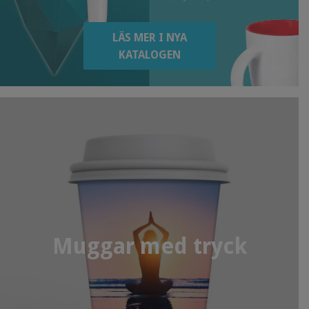
LÄS MER I NYA
KATALOGEN
Muggar med tryck