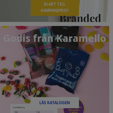
KLART TILL
KAMPANJPRIS!
Godis från Karamello
LÄS KATALOGEN