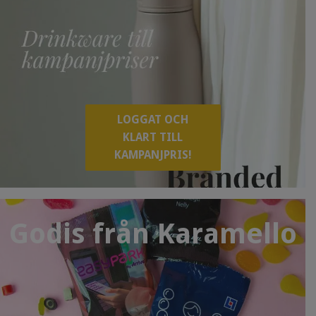
LOGGAT OCH
KLART TILL
KAMPANJPRIS!
Godis från Karamello