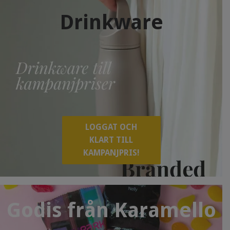
Drinkware
LOGGAT OCH
KLART TILL
KAMPANJPRIS!
Godis från Karamello