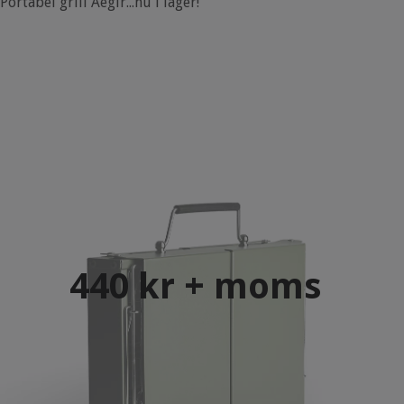
Portabel grill Aegir...nu i lager!
440 kr + moms