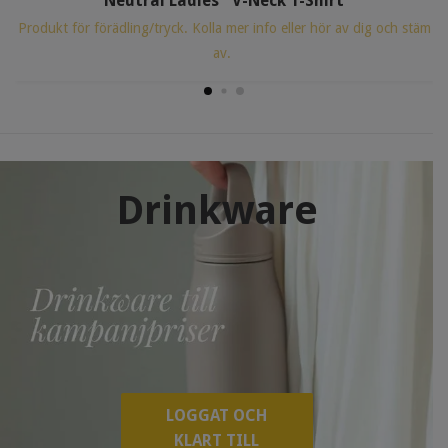
Neutral Ladies´ V-Neck T-Shirt
Produkt för förädling/tryck. Kolla mer info eller hör av dig och stäm
av.
Drinkware
LOGGAT OCH
KLART TILL