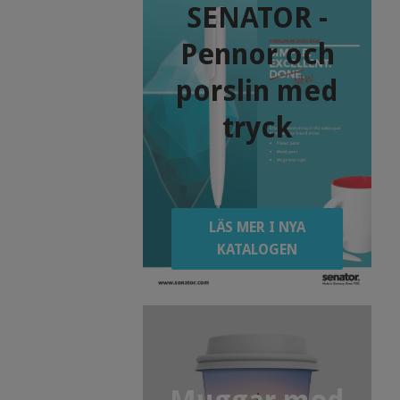
SENATOR -
Pennor och
porslin med
tryck
LÄS MER I NYA
KATALOGEN