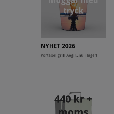
Muggar med
tryck
NYHET 2026
Portabel grill Aegir...nu i lager!
440 kr +
moms