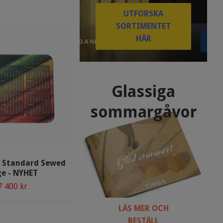
UTFORSKA
SORTIMENTET
HÄR
Glassiga
sommargåvor
 Standard Sewed
Texstar Heavy Rib Soft Cap -
ge - NYHET
AC20
7 400 kr
149 kr
164 kr
LÄS MER OCH
BESTÄLL