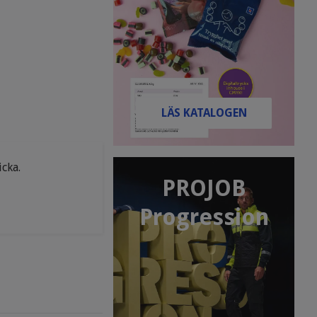
LÄS KATALOGEN
icka.
PROJOB
Progression