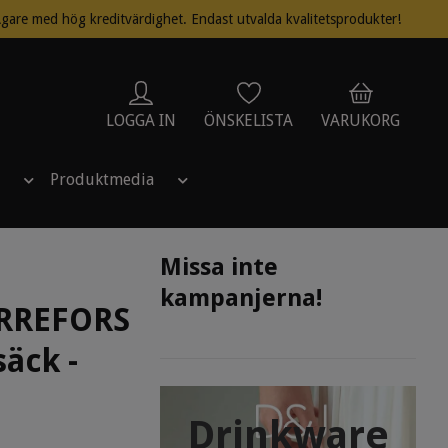
gare med hög kreditvärdighet. Endast utvalda kvalitetsprodukter!
LOGGA IN
ÖNSKELISTA
VARUKORG
Produktmedia
Missa inte
kampanjerna!
RREFORS
äck -
Drinkware