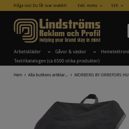
Fråga oss! Du får svar snabbt!
Exkl. moms
SEK
Arbetskläder
Gåvor & väskor
Hemelektron
Textilkatalogen (ca 6500 olika produkter)
Hem
Alla butikens artiklar...
MORBERG BY ORREFORS HUN