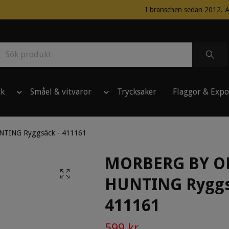
I branschen sedan 2012. Ä
ik
Småel & vitvaror
Trycksaker
Flaggor & Expo
TING Ryggsäck - 411161
MORBERG BY O
HUNTING Ryggs
411161
599 kr