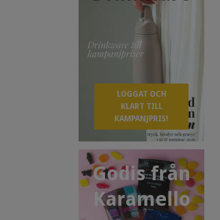
LOGGAT OCH
KLART TILL
KAMPANJPRIS!
Godis från
Karamello