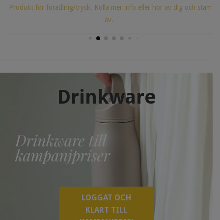
Produkt för förädling/tryck. Kolla mer info eller hör av dig och stäm
av.
Drinkware
LOGGAT OCH
KLART TILL