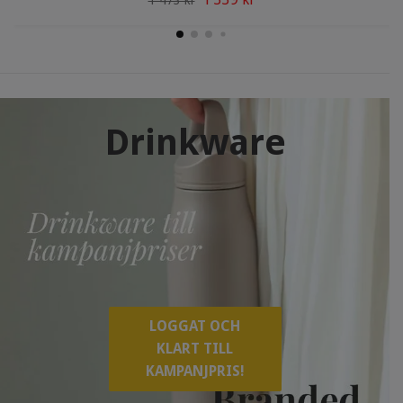
1 339 kr
1 473 kr
Drinkware
LOGGAT OCH
KLART TILL
KAMPANJPRIS!