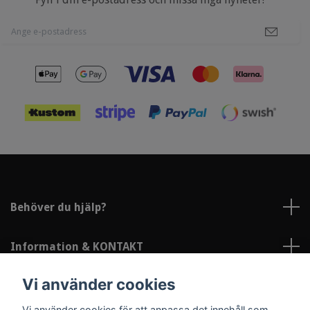
Behöver du hjälp?
Information & KONTAKT
Vi använder cookies
Sociala medier
Vi använder cookies för att anpassa det innehåll som