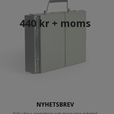
440 kr + moms
NYHETSBREV
Fyll i din e-postadress och missa inga nyheter!