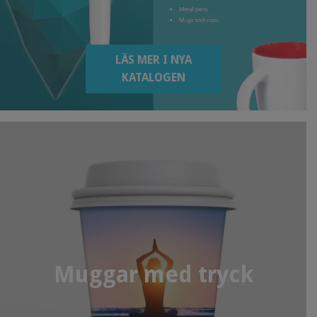
LÄS MER I NYA
KATALOGEN
Muggar med tryck