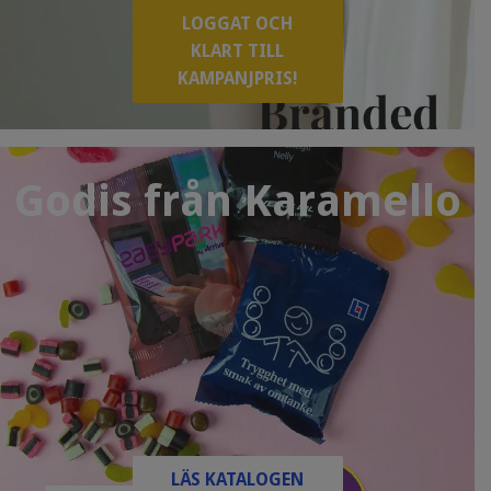
LOGGAT OCH
KLART TILL
KAMPANJPRIS!
Godis från Karamello
LÄS KATALOGEN