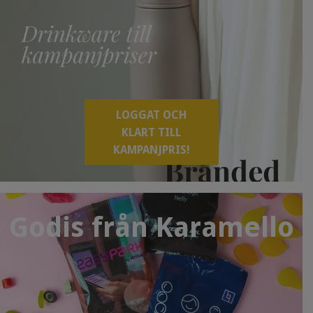
LOGGAT OCH
KLART TILL
KAMPANJPRIS!
Godis från Karamello