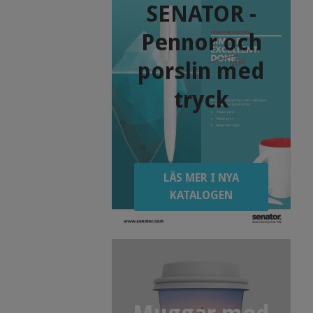
SENATOR -
Pennor och
porslin med
tryck
LÄS MER I NYA
KATALOGEN