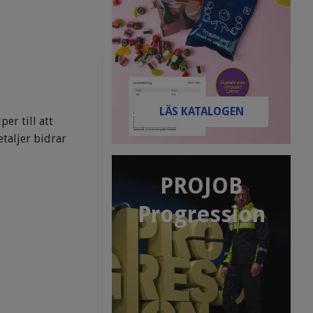
LÄS KATALOGEN
er till att
taljer bidrar
PROJOB
Progression