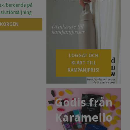
.ex. beroende på
 slutförsäljning.
 KORGEN
LOGGAT OCH
KLART TILL
KAMPANJPRIS!
Godis från
Karamello