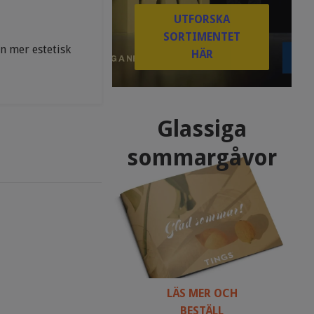
UTFORSKA
SORTIMENTET
en mer estetisk
HÄR
Glassiga
sommargåvor
LÄS MER OCH
BESTÄLL