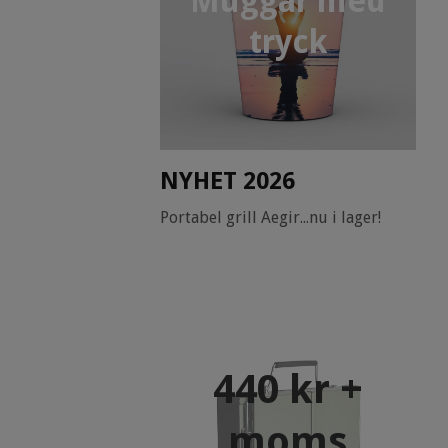
Muggar med
tryck
NYHET 2026
Portabel grill Aegir...nu i lager!
440 kr +
moms