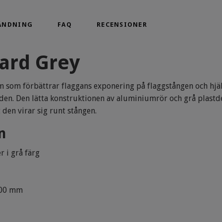
ÄNDNING
FAQ
RECENSIONER
ard Grey
 som förbättrar flaggans exponering på flaggstången och hjälp
den. Den lätta konstruktionen av aluminiumrör och grå plastde
t den virar sig runt stången.
n
 i grå färg
000 mm