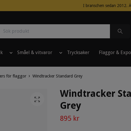
I branschen sedan 2012. Ä
ik
Småel & vitvaror
Trycksaker
Flaggor & Expo
rs för flaggor
Windtracker Standard Grey
Windtracker St
Grey
895 kr