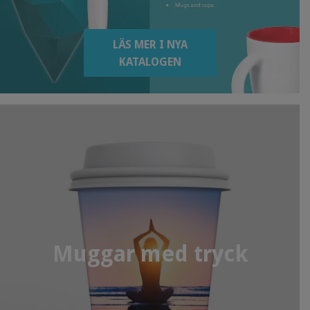
LÄS MER I NYA
KATALOGEN
Muggar med tryck