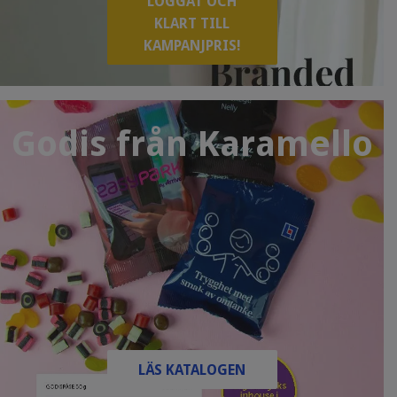
LOGGAT OCH
KLART TILL
KAMPANJPRIS!
Godis från Karamello
LÄS KATALOGEN