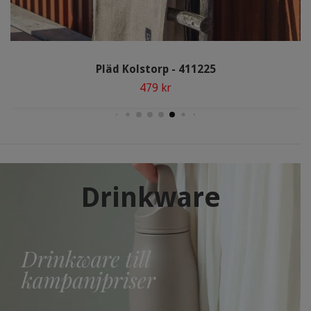
Pläd Kolstorp - 411225
479 kr
Drinkware