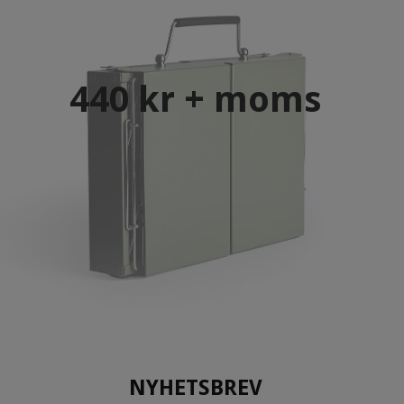
440 kr + moms
NYHETSBREV