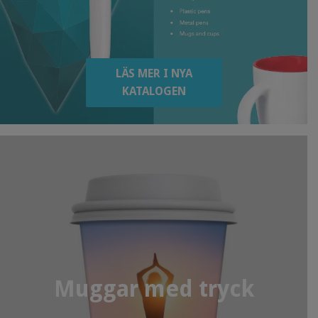
LÄS MER I NYA
KATALOGEN
Muggar med tryck