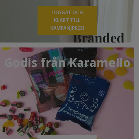
LOGGAT OCH
KLART TILL
KAMPANJPRIS!
Godis från Karamello