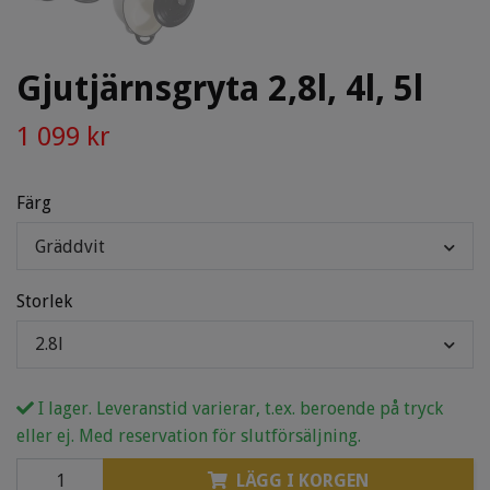
Gjutjärnsgryta 2,8l, 4l, 5l
1 099 kr
Färg
Gräddvit
Storlek
2.8l
I lager. Leveranstid varierar, t.ex. beroende på tryck
eller ej. Med reservation för slutförsäljning.
LÄGG I KORGEN