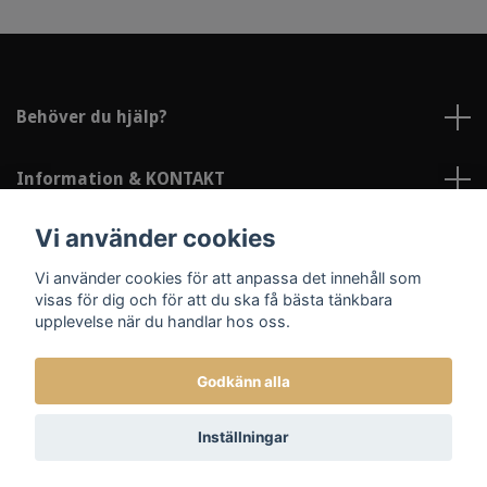
Behöver du hjälp?
Information & KONTAKT
Vi använder cookies
Sociala medier
Vi använder cookies för att anpassa det innehåll som
visas för dig och för att du ska få bästa tänkbara
upplevelse när du handlar hos oss.
Godkänn alla
© 2026 Lindströms Reklam och Profil
Inställningar