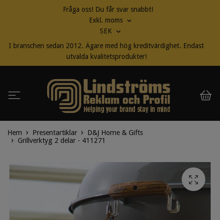
Fråga oss! Du får svar snabbt!
Exkl. moms
SEK
I branschen sedan 2012. Ägare med hög kreditvärdighet. Endast
utvalda kvalitetsprodukter!
Hem
Presentartiklar
D&J Home & Gifts
Grillverktyg 2 delar - 411271