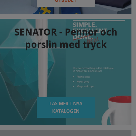
UTBUDET
SENATOR - Pennor och
porslin med tryck
LÄS MER I NYA
KATALOGEN