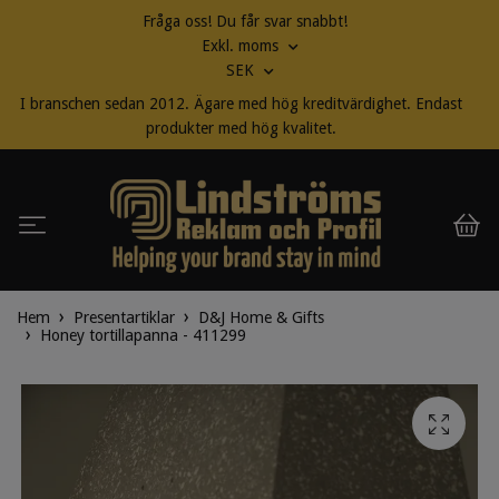
Fråga oss! Du får svar snabbt!
Exkl. moms
SEK
I branschen sedan 2012. Ägare med hög kreditvärdighet. Endast
produkter med hög kvalitet.
Hem
Presentartiklar
D&J Home & Gifts
Honey tortillapanna - 411299