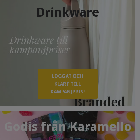
Drinkware
LOGGAT OCH
KLART TILL
KAMPANJPRIS!
Godis från Karamello