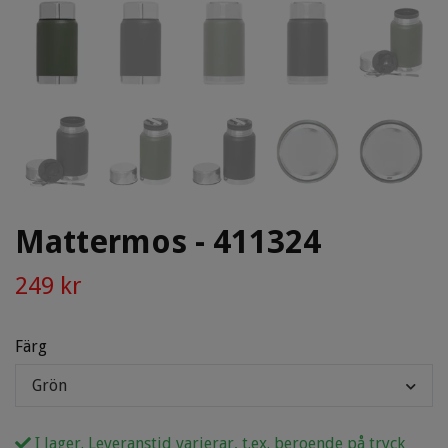
Mattermos - 411324
249 kr
Färg
Grön
I lager. Leveranstid varierar, t.ex. beroende på tryck