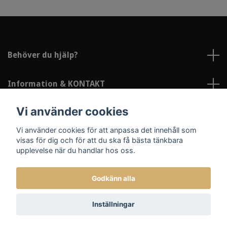
Behöver du hjälp?
Information & KONTAKT
Vi använder cookies
Sociala medier
Vi använder cookies för att anpassa det innehåll som
visas för dig och för att du ska få bästa tänkbara
upplevelse när du handlar hos oss.
Godkänn alla
© 2026 Lindströms Reklam och Profil
Inställningar