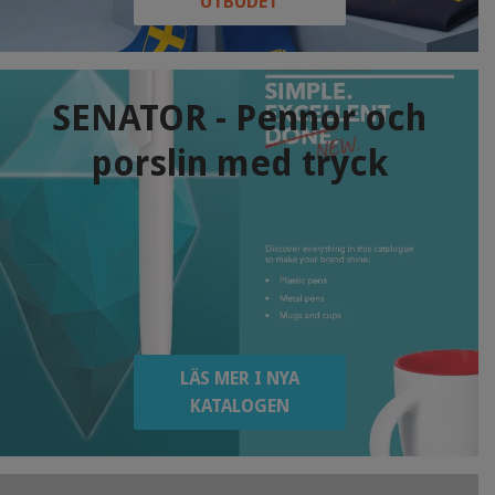
UTBUDET
SENATOR - Pennor och
porslin med tryck
LÄS MER I NYA
KATALOGEN