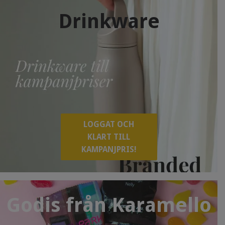
Drinkware
LOGGAT OCH
KLART TILL
KAMPANJPRIS!
Godis från Karamello