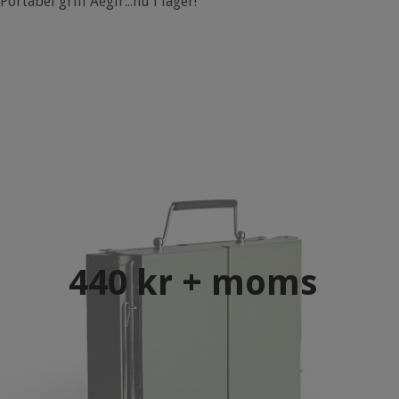
Portabel grill Aegir...nu i lager!
440 kr + moms