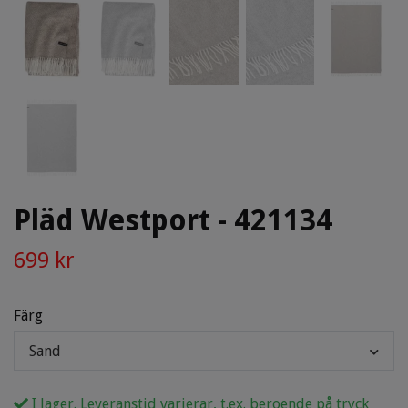
Pläd Westport - 421134
699 kr
Färg
Sand
I lager. Leveranstid varierar, t.ex. beroende på tryck