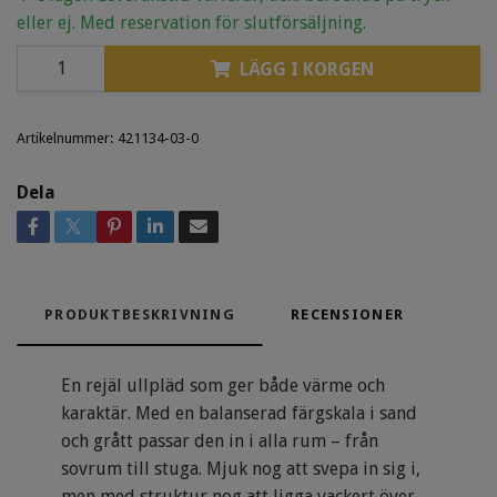
eller ej. Med reservation för slutförsäljning.
LÄGG I KORGEN
Artikelnummer:
421134-03-0
Dela
PRODUKTBESKRIVNING
RECENSIONER
En rejäl ullpläd som ger både värme och
karaktär. Med en balanserad färgskala i sand
och grått passar den in i alla rum – från
sovrum till stuga. Mjuk nog att svepa in sig i,
men med struktur nog att ligga vackert över