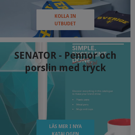
KOLLA IN
UTBUDET
SENATOR - Pennor och
porslin med tryck
LÄS MER I NYA
KATALOGEN