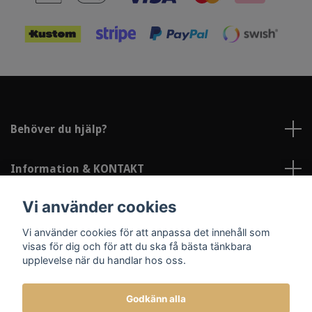
Behöver du hjälp?
Information & KONTAKT
Vi använder cookies
Sociala medier
Vi använder cookies för att anpassa det innehåll som
visas för dig och för att du ska få bästa tänkbara
upplevelse när du handlar hos oss.
Godkänn alla