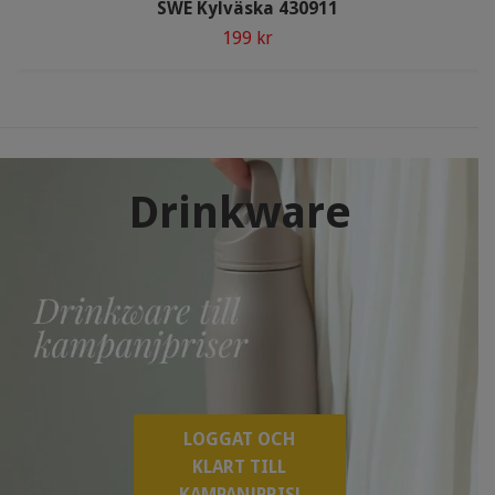
SWE Kylväska 430911
199 kr
Drinkware
LOGGAT OCH
KLART TILL
KAMPANJPRIS!