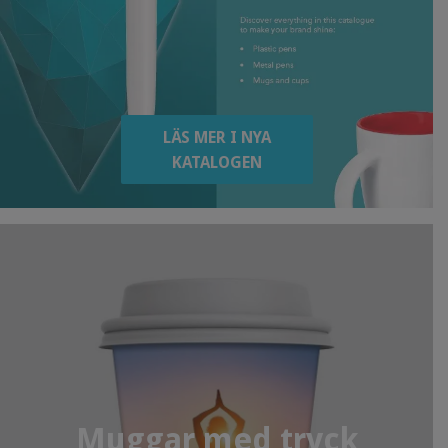
LÄS MER I NYA
KATALOGEN
Muggar med tryck