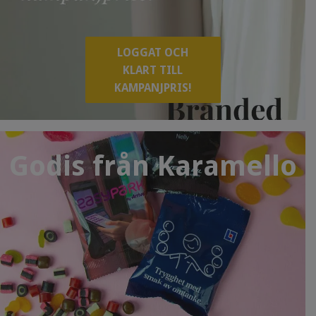
LOGGAT OCH
KLART TILL
KAMPANJPRIS!
Godis från Karamello