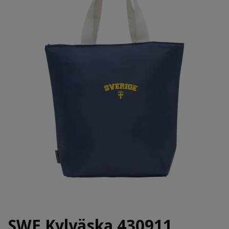
SWE Kylväska 430911