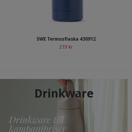
SWE Termosflaska 430912
219 kr
Drinkware