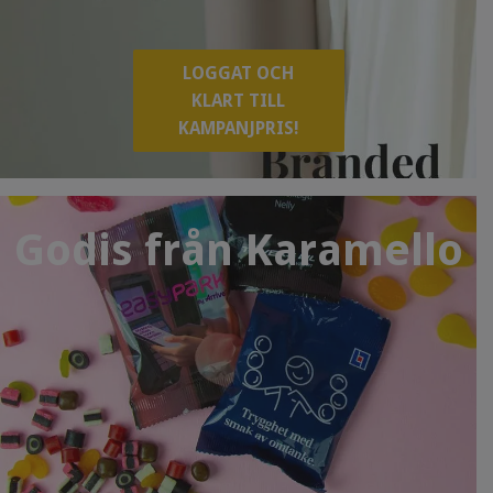
LOGGAT OCH
KLART TILL
KAMPANJPRIS!
Godis från Karamello