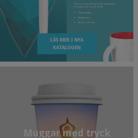
LÄS MER I NYA
KATALOGEN
Muggar med tryck