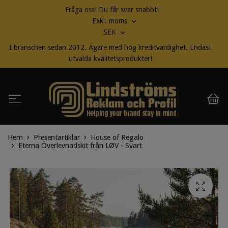
Fråga oss! Du får svar snabbt!
Exkl. moms
SEK
I branschen sedan 2012. Ägare med hög kreditvärdighet. Endast
utvalda kvalitetsprodukter!
Hem
Presentartiklar
House of Regalo
Eterna Överlevnadskit från LØV - Svart