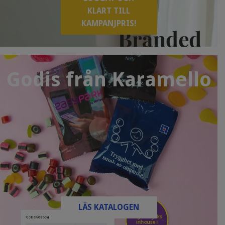
KLART TILL
KAMPANJPRIS!
Godis från Karamello
LÄS KATALOGEN