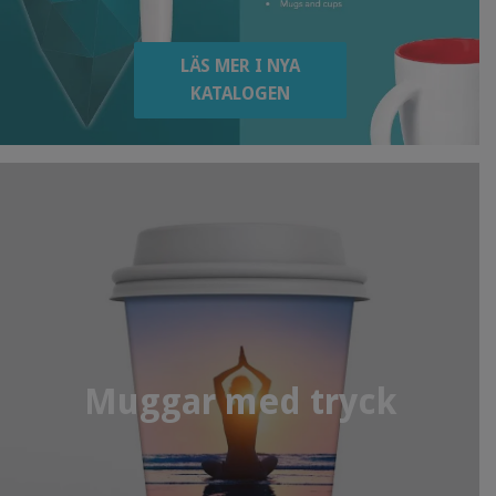
LÄS MER I NYA
KATALOGEN
Muggar med tryck