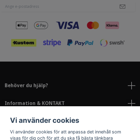
Behöver du hjälp?
Information & KONTAKT
Vi använder cookies
Sociala medier
Vi använder cookies för att anpassa det innehåll som
visas för dig och för att du ska få bästa tänkbara