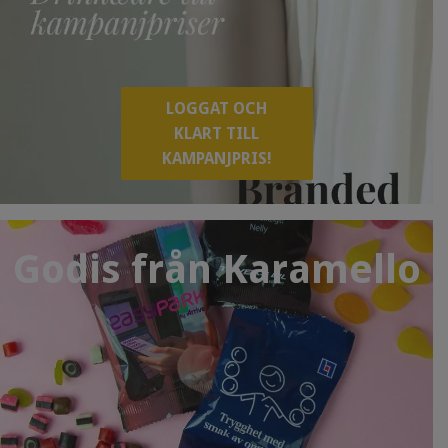
LOGGAT OCH
KLART TILL
KAMPANJPRIS!
Godis från Karamello