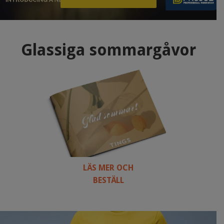
Glassiga sommargåvor
LÄS MER OCH
BESTÄLL