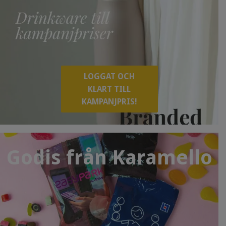
LOGGAT OCH
KLART TILL
KAMPANJPRIS!
Godis från Karamello