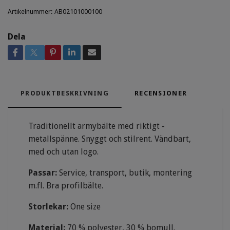
Artikelnummer:
AB02101000100
Dela
PRODUKTBESKRIVNING
RECENSIONER
Traditionellt armybälte med riktigt ­
metallspänne. Snyggt och stilrent. Vändbart,
med och utan logo.
Passar:
Service, transport, butik, montering
m.fl. Bra profilbälte.
Storlekar:
One size
Material:
70 % polyester, 30 % bomull.