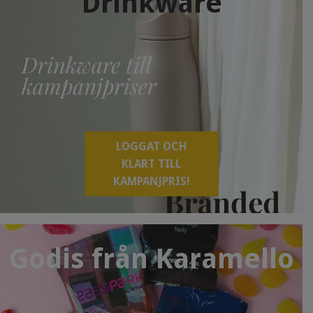
Drinkware
LOGGAT OCH
KLART TILL
KAMPANJPRIS!
Godis från Karamello