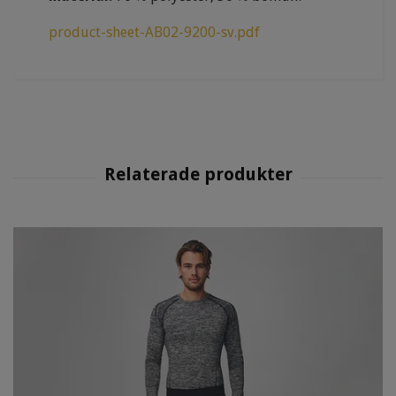
product-sheet-AB02-9200-sv.pdf