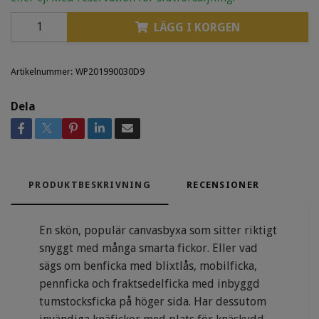
LÄGG I KORGEN
Artikelnummer:
WP201990030D9
Dela
PRODUKTBESKRIVNING
RECENSIONER
En skön, populär canvasbyxa som sitter riktigt
snyggt med många smarta fickor. Eller vad
sägs om benficka med blixtlås, mobilficka,
pennficka och fraktsedelficka med inbyggd
tumstocksficka på höger sida. Har dessutom