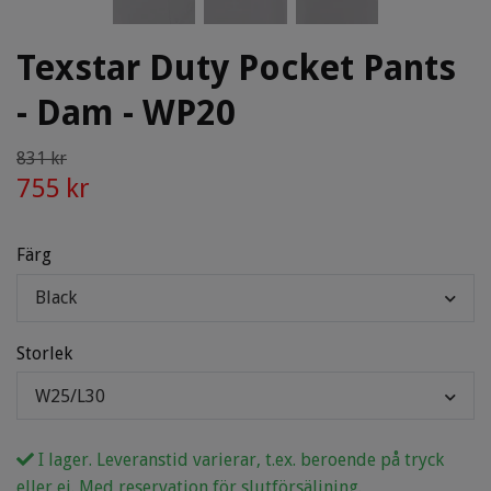
Texstar Duty Pocket Pants
- Dam - WP20
831 kr
755 kr
Färg
Black
Storlek
W25/L30
I lager. Leveranstid varierar, t.ex. beroende på tryck
eller ej. Med reservation för slutförsäljning.