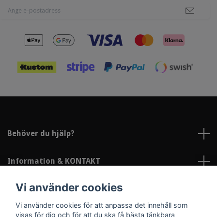
Behöver du hjälp?
Information & KONTAKT
Vi använder cookies
Sociala medier
Vi använder cookies för att anpassa det innehåll som
visas för dig och för att du ska få bästa tänkbara