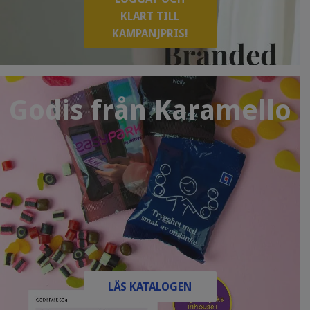
KLART TILL
KAMPANJPRIS!
Godis från Karamello
LÄS KATALOGEN