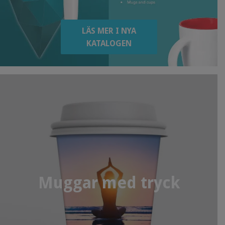
LÄS MER I NYA
KATALOGEN
Muggar med tryck