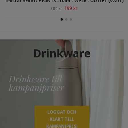
Texstar SERVICE PANTS - Dam - WP26 - OUTLET (svart)
199 kr
384 kr
Drinkware
LOGGAT OCH
KLART TILL
KAMPANJPRIS!