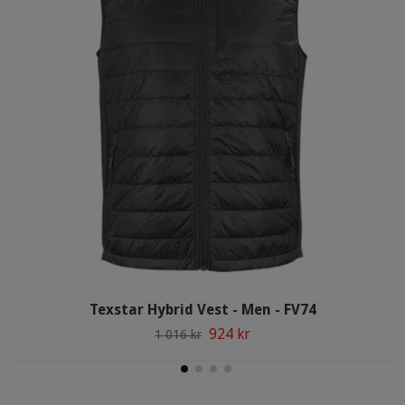
Texstar Hybrid Vest - Men - FV74
924 kr
1 016 kr