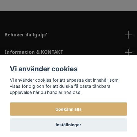
Behöver du hjälp?
Information & KONTAKT
Vi använder cookies
Sociala medier
Vi använder cookies för att anpassa det innehåll som
visas för dig och för att du ska få bästa tänkbara
upplevelse när du handlar hos oss.
Godkänn alla
© 2026 Lindströms Reklam och Profil
Inställningar