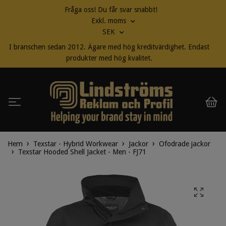
Fråga oss! Du får svar snabbt!
Exkl. moms
SEK
I branschen sedan 2012. Ägare med hög kreditvärdighet. Endast
produkter med hög kvalitet.
Hem
Texstar - Hybrid Workwear
Jackor
Ofodrade jackor
Texstar Hooded Shell Jacket - Men - FJ71