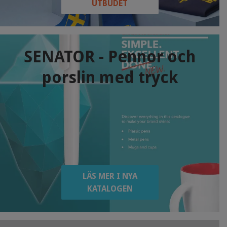
UTBUDET
SENATOR - Pennor och
porslin med tryck
LÄS MER I NYA
KATALOGEN