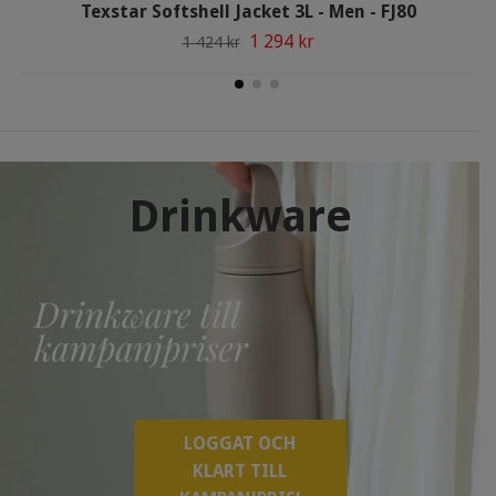
Texstar Softshell Jacket 3L - Men - FJ80
1 294 kr
1 424 kr
Drinkware
LOGGAT OCH
KLART TILL