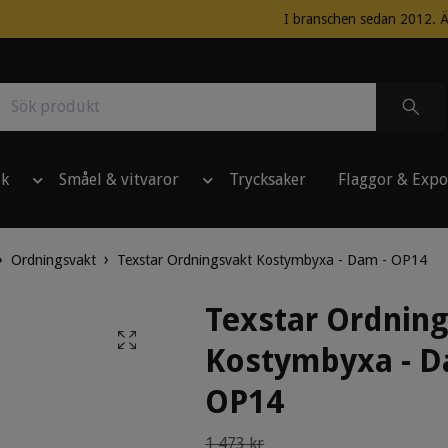
I branschen sedan 2012. Ä
ik
Småel & vitvaror
Trycksaker
Flaggor & Expo
Ordningsvakt
Texstar Ordningsvakt Kostymbyxa - Dam - OP14
Texstar Ordnin
Kostymbyxa - D
OP14
1 473 kr