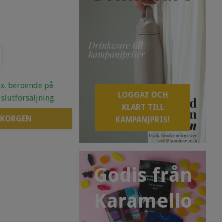
.ex. beroende på
LOGGAT OCH
 slutförsäljning.
KLART TILL
 KORGEN
KAMPANJPRIS!
Godis från
Karamello