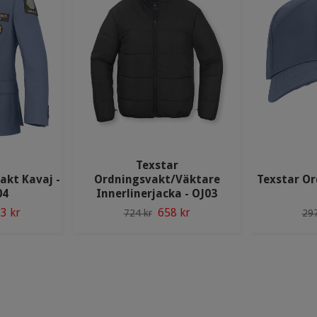
Texstar
akt Kavaj -
Ordningsvakt/Väktare
Texstar Or
04
Innerlinerjacka - OJ03
3 kr
658 kr
724 kr
297