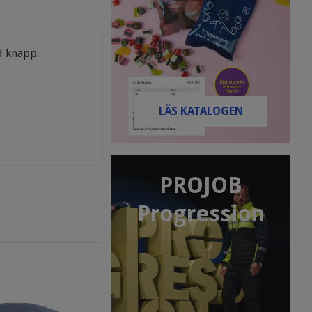
ed knapp.
LÄS KATALOGEN
PROJOB
Progression