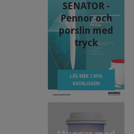
SENATOR -
Pennor och
porslin med
tryck
LÄS MER I NYA
KATALOGEN