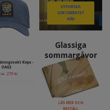
UTFORSKA
SORTIMENTET
HÄR
Glassiga
sommargåvor
dningsvakt Keps -
OA02
Texstar Knäskydd - AK01
270 kr
87 kr
 kr
96 kr
LÄS MER OCH
BESTÄLL