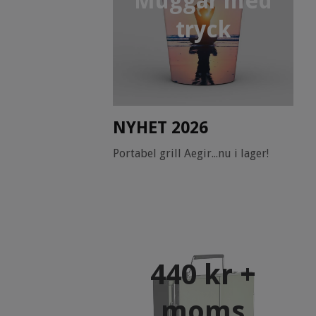
Muggar med
tryck
NYHET 2026
Portabel grill Aegir...nu i lager!
440 kr +
moms