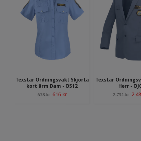
Texstar Ordningsvakt Skjorta
Texstar Ordningsv
kort ärm Dam - OS12
Herr - OJ
616 kr
2 48
678 kr
2 731 kr