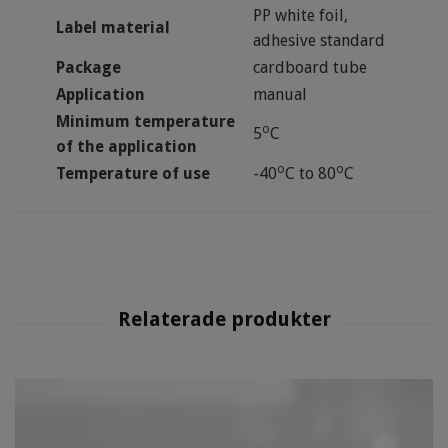
PP white foil,
Label material
adhesive standard
Package
cardboard tube
Application
manual
Minimum temperature
o
5
C
of the application
o
o
Temperature of use
-40
C to 80
C