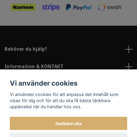
Behöver du hjälp?
Information & KONTAKT
Vi använder cookies
Sociala medier
Vi använder cookies för att anpassa det innehåll som
visas för dig och för att du ska få bästa tänkbara
upplevelse när du handlar hos oss.
Godkänn alla