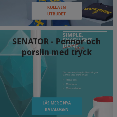
KOLLA IN
UTBUDET
SENATOR - Pennor och
porslin med tryck
LÄS MER I NYA
KATALOGEN