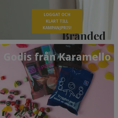
LOGGAT OCH
KLART TILL
KAMPANJPRIS!
Godis från Karamello