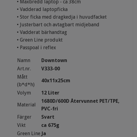
• Maxbredd laptop - ca 38cm
• Vadderad laptopficka
• Stor ficka med dragkedja i huvudfacket
• Justerbart och avtagbart midjeband
• Vadderat bärhandtag
• Green Line produkt
• Passpoal i reflex
Namn
Downtown
Art.nr.
V333-00
Mått
40x11x25cm
(b*d*h)
Volym
12 Liter
1680D/600D Återvunnet PET/TPE,
Material
PVC-fri
Färger
Svart
Vikt
ca 675g
Green Line
Ja