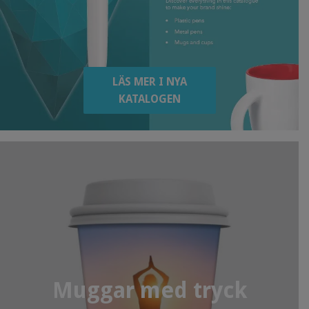
LÄS MER I NYA
KATALOGEN
Muggar med tryck