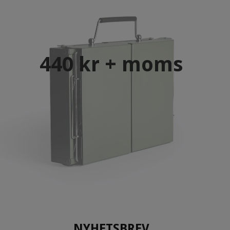
440 kr + moms
NYHETSBREV