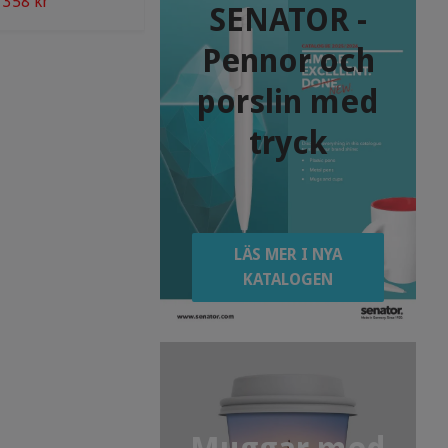
358 kr
52 kr
SENATOR -
Pennor och
porslin med
tryck
LÄS MER I NYA
KATALOGEN