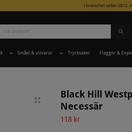
I branschen sedan 2012. Ä
ik
Småel & vitvaror
Trycksaker
Flaggor & Expo
Black Hill West
Necessär
118 kr