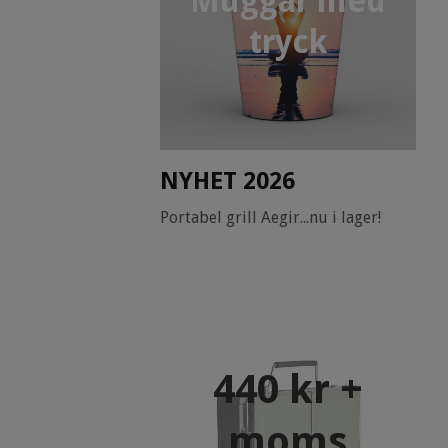
Muggar med
tryck
NYHET 2026
Portabel grill Aegir...nu i lager!
440 kr +
moms