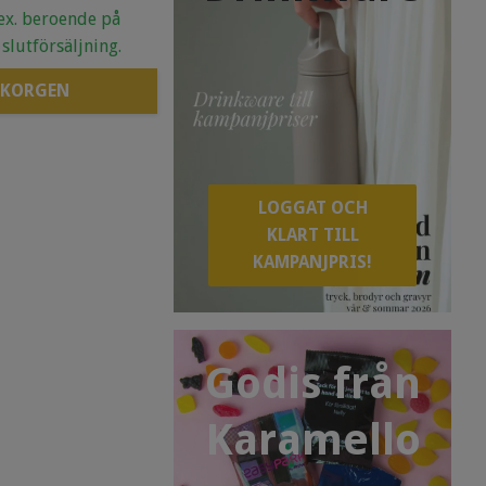
.ex. beroende på
 slutförsäljning.
 KORGEN
LOGGAT OCH
KLART TILL
KAMPANJPRIS!
Godis från
Karamello