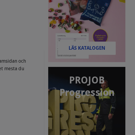
LÄS KATALOGEN
ramsidan och
det mesta du
PROJOB
Progression