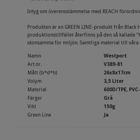
Intyg om överensstämmelse med REACH förordni
Produkten är en GREEN LINE-produkt från Black Hil
produktionstillfället återfinns på den så kallade
skonsamma för miljön. Samtliga material till våra
Namn
Westport
Art.nr.
V389-81
Mått (b*d*h)
26x8x17cm
Volym
3,5 Liter
Material
600D/TPE, PVC-
Färger
Grå
Vikt
150g
Green Line
Ja