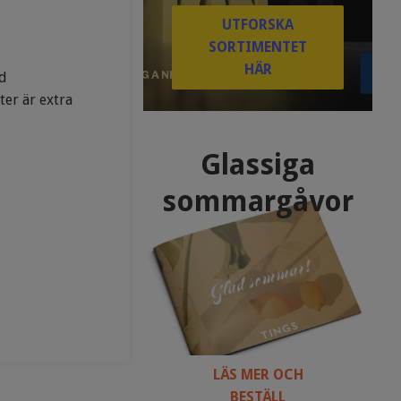
UTFORSKA
SORTIMENTET
HÄR
id
ter är extra
Glassiga
sommargåvor
LÄS MER OCH
BESTÄLL