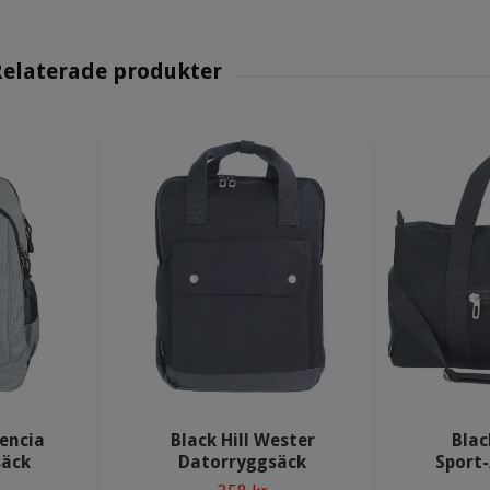
lencia
Black Hill Wester
Blac
säck
Datorryggsäck
Sport-