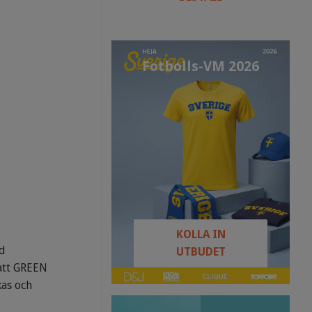
Fotbolls-VM 2026
KOLLA IN
id
UTBUDET
 att GREEN
kas och