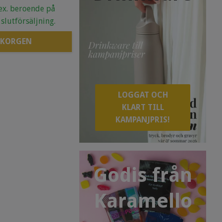
.ex. beroende på
 slutförsäljning.
 KORGEN
LOGGAT OCH
KLART TILL
KAMPANJPRIS!
Godis från
Karamello