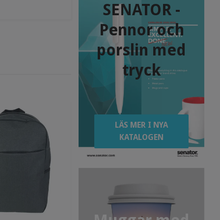
SENATOR -
Pennor och
porslin med
tryck
LÄS MER I NYA
KATALOGEN