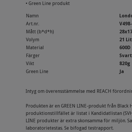
• Green Line produkt
Namn
Lond
Art.nr.
V498
Mått (b*d*h)
28x1
Volym
21 Li
Material
600D 
Färger
Svart
Vikt
820g
Green Line
Ja
Intyg om överensstämmelse med REACH förordni
Produkten är en GREEN LINE-produkt från Black Hil
produktionstillfället är listat i Kandidatlistan (
LINE produkter är extra skonsamma för miljön. Sa
laboratorietestas. Se bifogad testrapport.