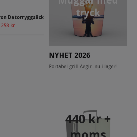
Muggar med
tryck
Lyon Datorryggsäck
Black Hill Douglas Travel
258 kr
598 kr
NYHET 2026
Portabel grill Aegir...nu i lager!
440 kr +
moms