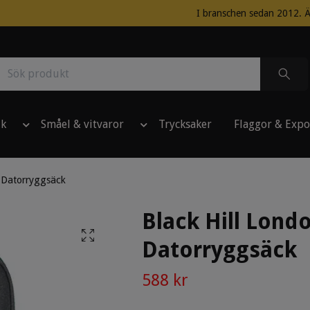
I branschen sedan 2012. Ä
ik
Småel & vitvaror
Trycksaker
Flaggor & Expo
n Datorryggsäck
Black Hill Lond
Datorryggsäck
588 kr