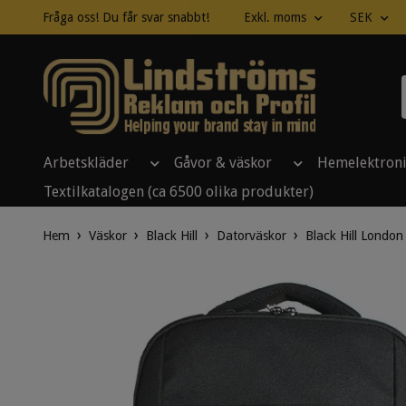
Fråga oss! Du får svar snabbt!
Exkl. moms
SEK
Arbetskläder
Gåvor & väskor
Hemelektron
Textilkatalogen (ca 6500 olika produkter)
Hem
Väskor
Black Hill
Datorväskor
Black Hill Londo