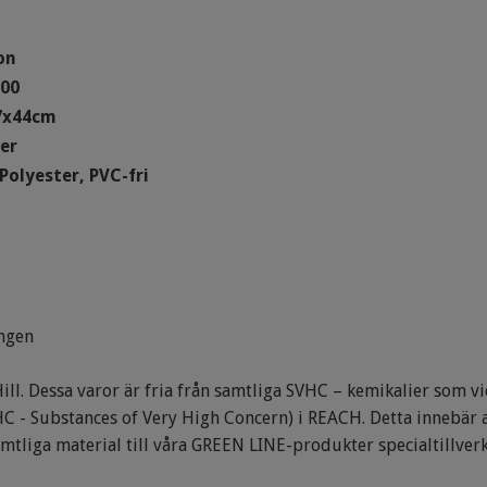
on
-00
7x44cm
ter
Polyester, PVC-fri
ngen
l. Dessa varor är fria från samtliga SVHC – kemikalier som v
SVHC - Substances of Very High Concern) i REACH. Detta innebär
mtliga material till våra GREEN LINE-produkter specialtillver