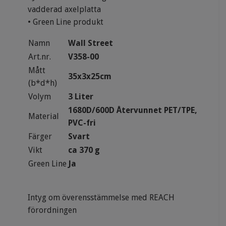
vadderad axelplatta
• Green Line produkt
Namn
Wall Street
Art.nr.
V358-00
Mått
35x3x25cm
(b*d*h)
Volym
3 Liter
1680D/600D Återvunnet PET/TPE,
Material
PVC-fri
Färger
Svart
Vikt
ca 370 g
Green Line
Ja
Intyg om överensstämmelse med REACH
förordningen