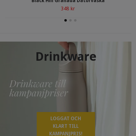
Black Hill Granada Datorväska
348 kr
Drinkware
LOGGAT OCH
KLART TILL
KAMPANJPRIS!