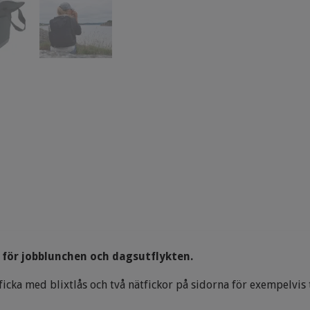
s för jobblunchen och dagsutflykten.
icka med blixtlås och två nätfickor på sidorna för exempelvis 