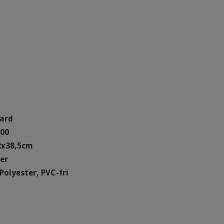
bard
-00
2x38,5cm
ter
Polyester, PVC-fri