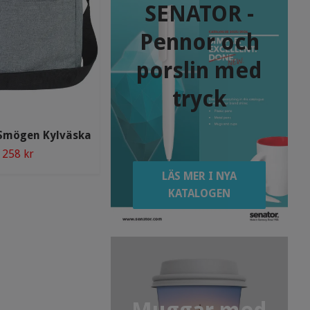
SENATOR -
Pennor och
porslin med
tryck
l Smögen Kylväska
Black Hill Skärhamn Kylväska
258 kr
378 kr
LÄS MER I NYA
KATALOGEN