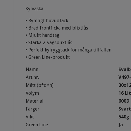
Kylväska
• Rymligt huvudfack
• Bred frontficka med blixtlås
• Mjukt handtag
• Starka 2-vägsblixtlås
• Perfekt kylryggsäck för många tillfällen
• Green Line-produkt
Namn
Sval
Art.nr.
V497
Mått (b*d*h)
30x1
Volym
16 Li
Material
600D 
Färger
Svart
Vikt
540g
Green Line
Ja