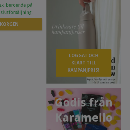
.ex. beroende på
 slutförsäljning.
 KORGEN
LOGGAT OCH
KLART TILL
KAMPANJPRIS!
Godis från
Karamello