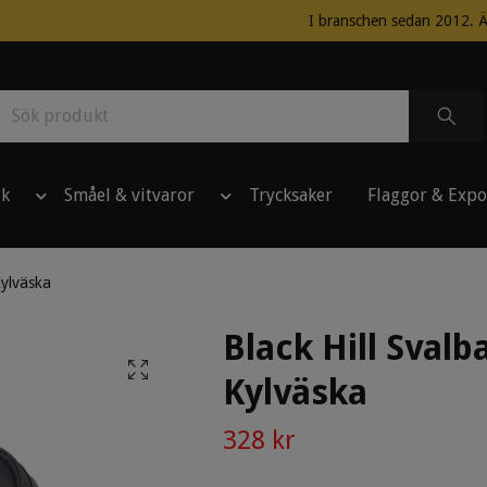
I branschen sedan 2012. Ä
ik
Småel & vitvaror
Trycksaker
Flaggor & Expo
Kylväska
Black Hill Svalb
Kylväska
328 kr