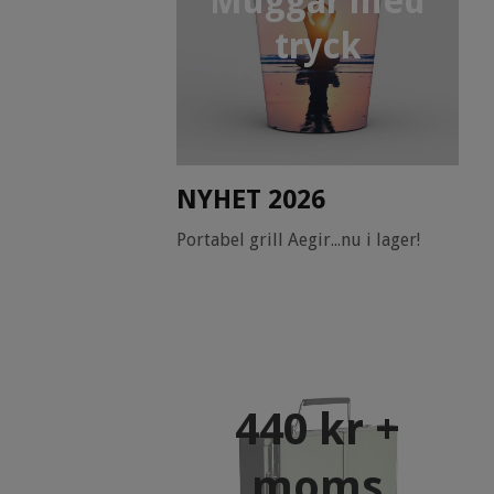
Muggar med
tryck
NYHET 2026
Portabel grill Aegir...nu i lager!
440 kr +
moms