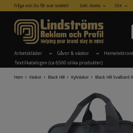
Fråga oss! Du får svar snabbt!
Exkl. moms
SEK
Arbetskläder
Gåvor & väskor
Hemelektron
Textilkatalogen (ca 6500 olika produkter)
Hem
Väskor
Black Hill
Kylväskor
Black Hill Svalbard 