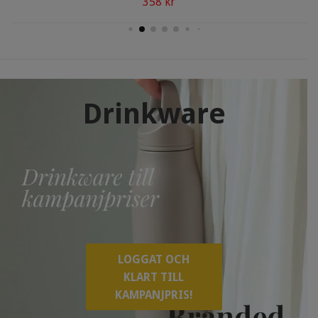
358 kr
Drinkware
LOGGAT OCH
KLART TILL
KAMPANJPRIS!