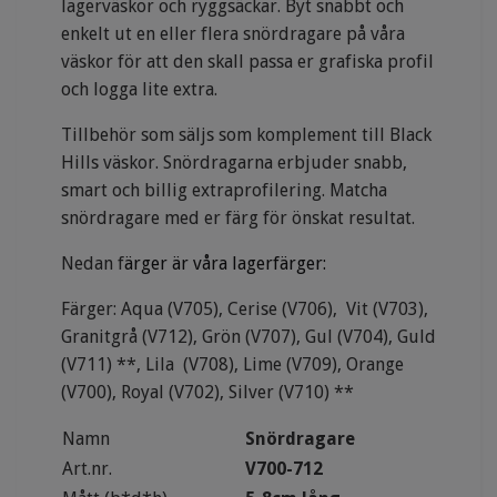
lagerväskor och ryggsäckar.
Byt snabbt och
enkelt ut en eller flera snördragare på våra
väskor för att den skall passa er grafiska profil
och logga lite extra.
Tillbehör som säljs som komplement till Black
Hills väskor. Snördragarna erbjuder snabb,
smart och billig extraprofilering. Matcha
snördragare med er färg för önskat resultat.
Nedan f
ärger är våra lagerfärger:
Färger: Aqua (V705), Cerise (V706), Vit (V703),
Granitgrå (V712), Grön (V707), Gul (V704), Guld
(V711) **, Lila (V708), Lime (V709), Orange
(V700), Royal (V702), Silver (V710) **
Namn
Snördragare
Art.nr.
V700-712