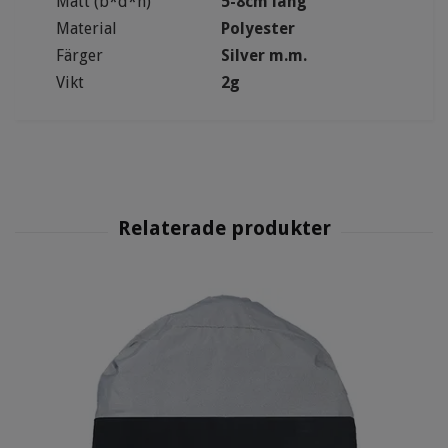
Mått (b*d*h)
5-8cm lång
Material
Polyester
Färger
Silver m.m.
Vikt
2g