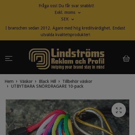
Fråga oss! Du får svar snabbt!
Exkl. moms
SEK
I branschen sedan 2012. Ägare med hög kreditvärdighet. Endast
utvalda kvalitetsprodukter!
Hem
Väskor
Black Hill
Tillbehör väskor
UTBYTBARA SNÖRDRAGARE 10-pack