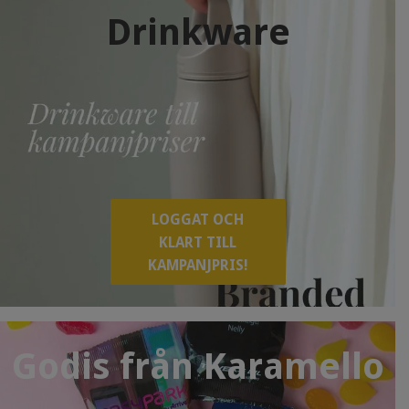
Drinkware
LOGGAT OCH
KLART TILL
KAMPANJPRIS!
Godis från Karamello