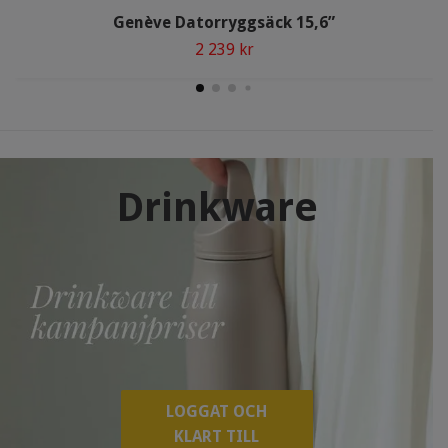
Genève Datorryggsäck 15,6”
2 239 kr
Drinkware
LOGGAT OCH
KLART TILL