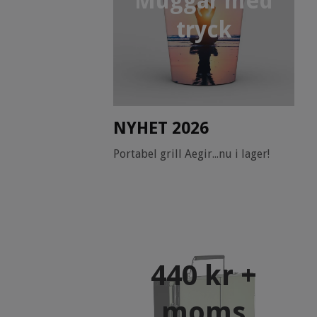
Muggar med
tryck
NYHET 2026
Portabel grill Aegir...nu i lager!
440 kr +
moms