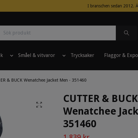
I branschen sedan 2012. Ä
ik
Småel & vitvaror
Trycksaker
Flaggor & Expo
ER & BUCK Wenatchee Jacket Men - 351460
CUTTER & BUCK
Wenatchee Jack
351460
1 839 kr