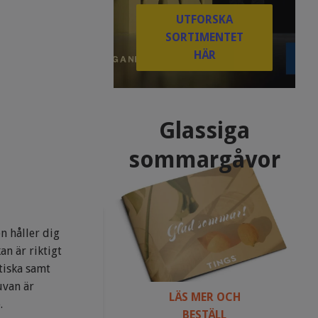
UTFORSKA
SORTIMENTET
HÄR
Glassiga
sommargåvor
n håller dig
an är riktigt
tiska samt
uvan är
LÄS MER OCH
.
BESTÄLL