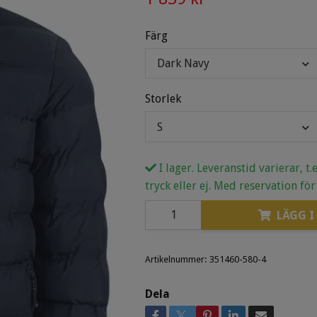
Färg
Dark Navy
Storlek
S
I lager. Leveranstid varierar, t
tryck eller ej. Med reservation för
LÄGG I
Artikelnummer:
351460-580-4
Dela