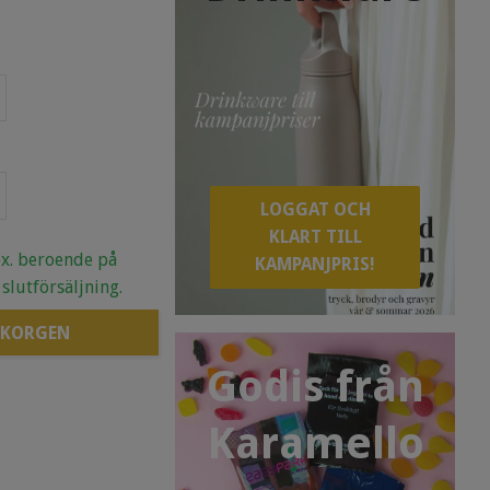
LOGGAT OCH
KLART TILL
.ex. beroende på
KAMPANJPRIS!
 slutförsäljning.
 KORGEN
Godis från
Karamello