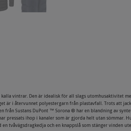
alla vintrar. Den är idealisk för all slags utomhusaktivitet me
et är i återvunnet polyestergarn från plastavfall. Trots att jack
ngen från Sustans DuPont ™ Sorona ® har en blandning av synte
har pressats ihop i kanaler som är gjorda helt utan sömmar. H
d en tvåvägsdragkedja och en knappslå som stänger vinden ute