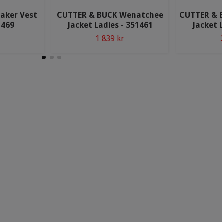
aker Vest
CUTTER & BUCK Wenatchee
CUTTER & B
1469
Jacket Ladies - 351461
Jacket 
1 839 kr