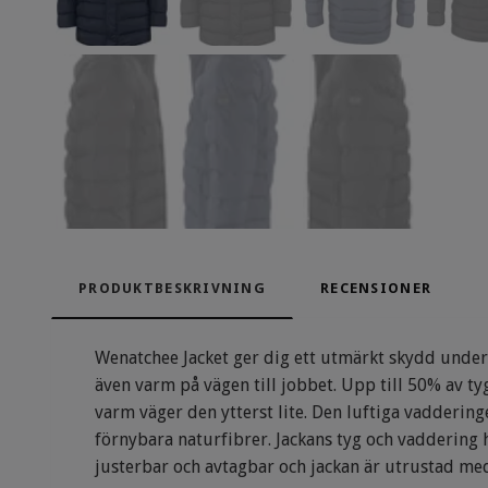
PRODUKTBESKRIVNING
RECENSIONER
Wenatchee Jacket ger dig ett utmärkt skydd under k
även varm på vägen till jobbet. Upp till 50% av tyg
varm väger den ytterst lite. Den luftiga vadderi
förnybara naturfibrer. Jackans tyg och vaddering 
justerbar och avtagbar och jackan är utrustad me