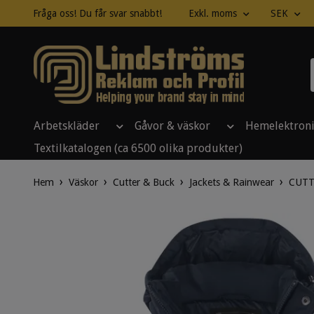
Fråga oss! Du får svar snabbt!
Exkl. moms
SEK
Arbetskläder
Gåvor & väskor
Hemelektron
Textilkatalogen (ca 6500 olika produkter)
Hem
Väskor
Cutter & Buck
Jackets & Rainwear
CUTT