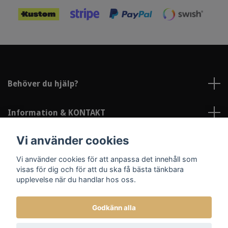
Behöver du hjälp?
Information & KONTAKT
Vi använder cookies
Sociala medier
Vi använder cookies för att anpassa det innehåll som
visas för dig och för att du ska få bästa tänkbara
upplevelse när du handlar hos oss.
Godkänn alla