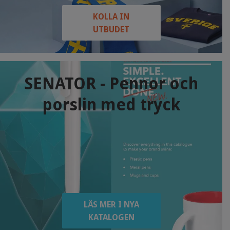
KOLLA IN
UTBUDET
SENATOR - Pennor och
porslin med tryck
LÄS MER I NYA
KATALOGEN