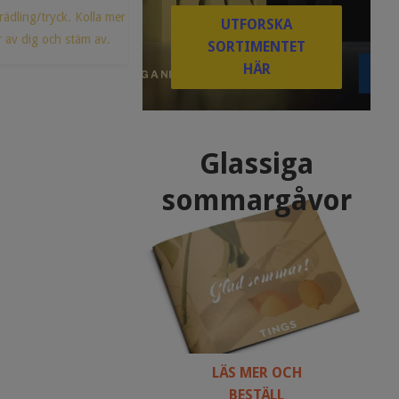
rädling/tryck. Kolla mer
Produkt för förädling/tryck. Kolla mer
UTFORSKA
r av dig och stäm av.
info eller hör av dig och stäm av.
SORTIMENTET
HÄR
Glassiga
sommargåvor
LÄS MER OCH
BESTÄLL