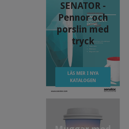
SENATOR -
Pennor och
porslin med
tryck
LÄS MER I NYA
KATALOGEN