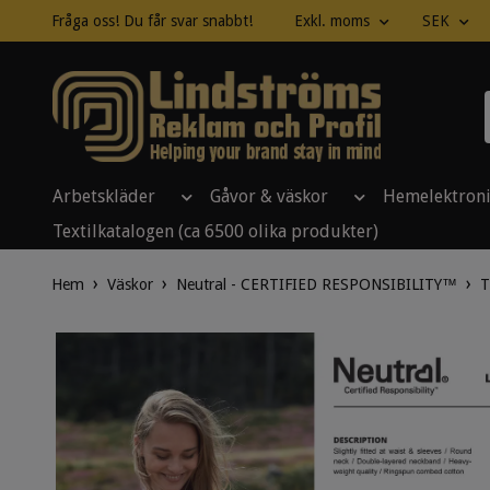
Fråga oss! Du får svar snabbt!
Exkl. moms
SEK
Arbetskläder
Gåvor & väskor
Hemelektron
Textilkatalogen (ca 6500 olika produkter)
Hem
Väskor
Neutral - CERTIFIED RESPONSIBILITY™
T