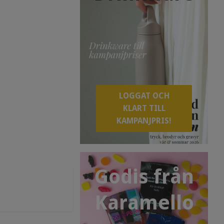
LOGGAT OCH
KLART TILL
KAMPANJPRIS!
Godis från
Karamello