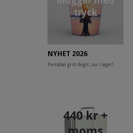
Muggar med
tryck
NYHET 2026
Portabel grill Aegir...nu i lager!
440 kr +
moms