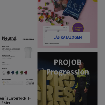
LÄS KATALOGEN
PROJOB
Progression
en´s Interlock T-
Shirt
Neutral Men´s Tank Top