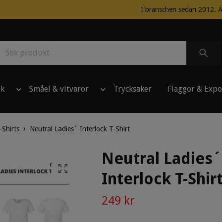
I branschen sedan 2012. Ä
ik
Småel & vitvaror
Trycksaker
Flaggor & Expo
-Shirts
Neutral Ladies´ Interlock T-Shirt
Neutral Ladies´
Interlock T-Shir
249 kr